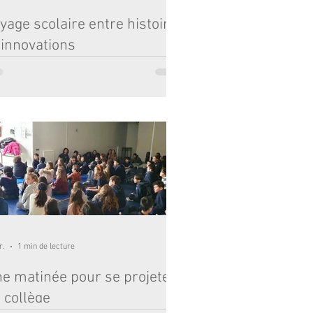
yage scolaire entre histoire
 innovations
 élèves de 5e ont vécu une belle aventure au
r du Val de Loire et du Futuroscope, mêlant
ouvertes culturelles, émerveillement et
ents de partage. Le séjour a débuté par une
ersion dans le patrimoine exceptionnel des
eaux de la Loire. Les élèves ont suivi les pas
Léonard de Vinci au Clos Lucé, admiré les
nifiques jardins de Villandry et découvert
légance du château d’Azay-le-Rideau, véritable
u posé sur l’eau. Le voyage s’est poursuivi au
uro
r.
1 min de lecture
e matinée pour se projeter
 collège