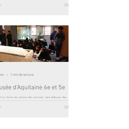
i, notre établissement a eu le plaisir
cueillir les futurs élèves de 6e pour une
inée d’immersion au cœur du collège. Une
pe importante pour accompagner sereinement
passage de l’école primaire au secondaire.
us de nos classes de CM2 comme d’écoles
érieures, ces élèves ont pu découvrir
crètement ce que sera leur quotidien à la
trée prochaine. Cette matinée a été pensée
me une véritable première expérience de
légien, mêlant découverte pédagogi
anv.
1 min de lecture
sée d'Aquitaine 6e et 5e
 au long du mois de janvier, les élèves de
e et 6eme se sont rendus, chacun leur tour au
ée d'Aquitaine qui conserve la plus grande
ection retraçant l'histoire de la région, de la
histoire à nos jours. Les 5eme ont commencé
c une visite guidée consacrée au Moyen âge. Ils