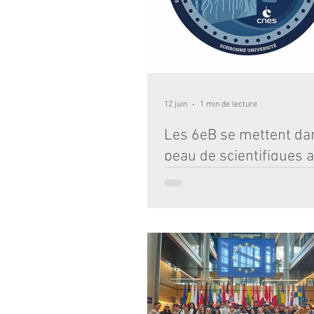
12 juin
1 min de lecture
Les 6eB se mettent da
peau de scientifiques a
projet ChlorISS
Du 22 mai au 1er juin, les élèves de 6
participé au projet ChlorISS, une expé
scientifique proposée par le CNES en c
avec Sophie Adenot, astronaute franç
de l'ISS. Pendant une dizaine de jours,
ont réalisé des expériences de germin
d'étudier le développement des plantes
installé des supports de culture, fait 
graines et observé attentivement la c