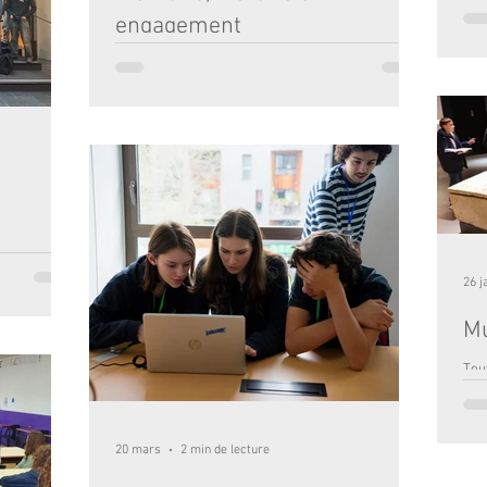
res r
Lund
engagement
d’ac
mat
Le jeudi 2 avril dernier, Monsieur Dominique
éta
Perrichon, représentant du Souvenir Français, est
le 
venu à la rencontre des élèves de 3ᵉ afin de leur
Ven
remettre un chèque de subvention pour leur
ext
voyage scolaire en Alsace. Le Souvenir Français
con
est une association qui œuvre pour entretenir la
ren
mémoire des combattants morts pour la France et
com
pour transmettre les valeurs de mémoire et de
col
citoyenneté aux jeunes générations. Nous
remercions chaleureusement Le Souvenir
Français pour son sou
çais et
26 j
nt participé à
n Alsace. Ce
Mu
ement leurs
ectement aux
Tout
. À Verdun,
5em
leury-
mus
nt, le
coll
tte de
20 mars
2 min de lecture
pré
e de la viole
ave