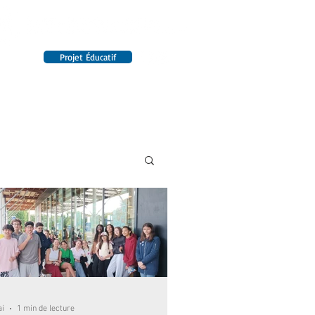
Projet Éducatif
14 établissements en France
INTERNAT
RENSEIGNEMENTS
ai
1 min de lecture