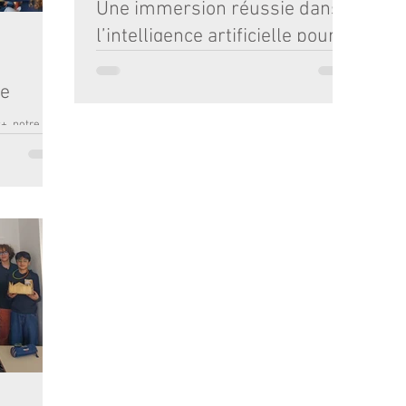
Une immersion réussie dans
ont
mos
l’intelligence artificielle pour
gis
une
nos élèves de 5e et 4e
4e
Le vendredi 13 mars 2026, les élèves de 5e et de
4e de l’Institution ont participé à une sortie
+, notre
pédagogique à l’EFREI Bordeaux, dans le cadre de
 du 15 au 20
l’événement IA Kids Day. Cette demi-journée
a de
s’inscrivait pleinement dans notre projet
d’éducation au numérique, avec pour objectif
s. Hébergés
d’aider les élèves à mieux comprendre les usages,
les
les enjeux et les limites de l’intelligence artificielle.
einement
Accueillis dans les locaux de l’EFREI, nos élèves ont
laire. Tout
bénéficié d’une organisation particulièrem
 un
lturelle,