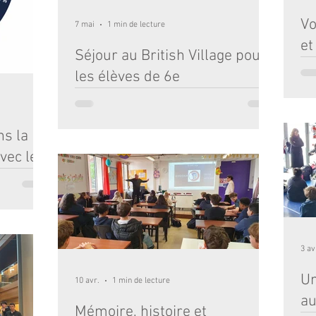
Vo
7 mai
1 min de lecture
et
Séjour au British Village pour
Nos
les élèves de 6e
cœu
déc
Cette année, pour la deuxième fois consécutive, un
mom
groupe de 36 élèves de Notre-Dame (très
imm
majoritairement des 6èmes) a mis le cap sur la
ns la
chât
Corrèze et le village de Chamberet, plus
de 
vec le
précisément le centre des Roches de Scoeux. Le
mag
principe du British Village est de vivre durant
l’é
quelques jours une immersion en anglais en
joya
compagnie d’animateurs uniquement
eB ont
Fut
anglophones. À leur arrivée, chacun et chacune se
rience
voit attribuer une nouvelle identité lors d’un
ollaboration
passage à l’immigration avec un
aise à bord
3 av
 les élèves
ation afin
Un
10 avr.
1 min de lecture
. Ils ont
germer des
au
Mémoire, histoire et
roissance des