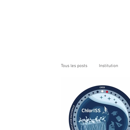
Institution NOTRE-D
Etablissement Catholique d'Enseignement
sous contrat d'association avec l'Etat​
ACCUEIL
INSTITUTION
ÉCO
Tous les posts
Institution