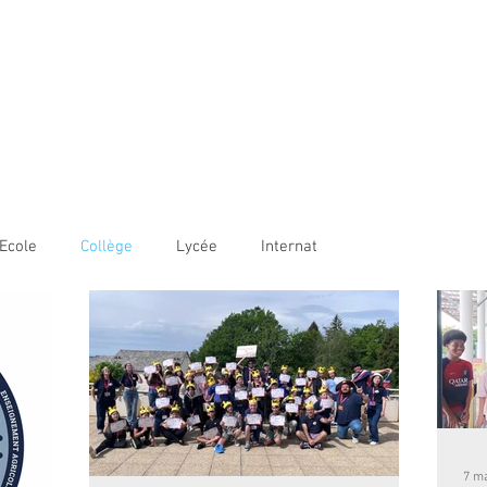
AME BORDEAUX
LE
COLLÈGE
LYCÉE
OUVERTURE INTERNATIONALE
Ecole
Collège
Lycée
Internat
7 m