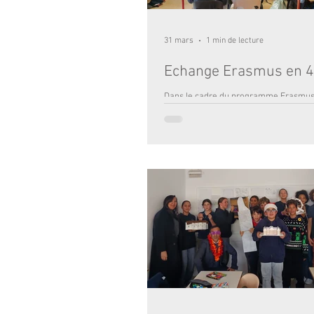
31 mars
1 min de lecture
Echange Erasmus en 
Dans le cadre du programme Erasmus
établissement a eu la joie d’accueillir,
mars, les élèves du Colegio Enseñanz
Valladolid pour la première étape d’un échange
riche en découvertes et en rencontre
dans les familles de nos élèves de 4e, 
correspondants espagnols ont été pl
immergés dans la vie bordelaise et sco
au long de la semaine, ils ont partagé
programme varié mêlant découverte cu
activités pédagogiques