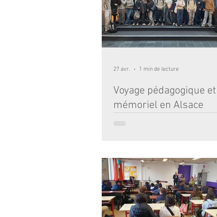
racines et des tiges. Grâce à des mesu
27 avr.
1 min de lecture
Voyage pédagogique et
mémoriel en Alsace
Dans le cadre des programmes de fran
d’histoire du brevet, les élèves de 3ᵉ o
un voyage pédagogique et mémoriel e
séjour leur a permis d’ancrer concrèt
apprentissages en se confrontant dir
lieux emblématiques de notre histoire
ils ont découvert le village détruit de F
devant-Douaumont, le fort de Douaumo
Mémorial et l’Ossuaire, ainsi que la bu
Vauquois, prenant pleinement la mesur