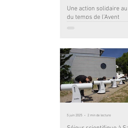
Une action solidaire a
du temps de l’Avent
Dans le cadre du temps de l’Avent, et e
de la collecte de jouets menée au sein
l’établissement, nos élèves de second
pleinement engagés dans une action s
concrète et porteuse de sens. Le 15 d
ont retroussé leurs manches pour parti
des denrées collectées par la Banque 
de Bordeaux lors de la grande collect
fin novembre, organisée dans de trè
magasins du territoire. Avec sérieux
5 juin 2025
2 min de lecture