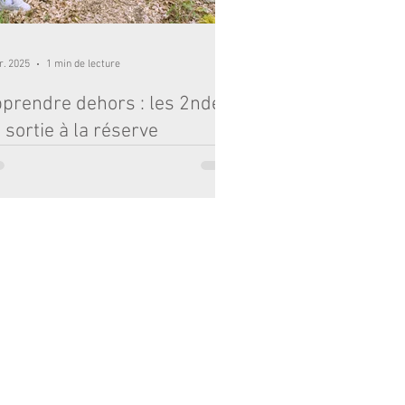
r. 2025
1 min de lecture
prendre dehors : les 2nde
 sortie à la réserve
turelle de Saucats 🪨🔬
s le cadre de leur cours de Sciences de la Vie
de la Terre, nos élèves de Seconde ont eu la
nce de vivre un après-midi...