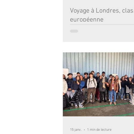
Voyage à Londres, cla
européenne
Quatre jours à Londres, quatre jours i
inoubliables. Nos lycéens ont arpenté l
relâche pour découvrir les incontourna
Ben, Tower Bridge, Trafalgar Square
Palace, Westminster Abbey mais aussi
quartiers branchés de China town, So
Hill. Entre immersion dans les familles
dans la diversité des quartiers colorés
les découvertes culturelles au British
National gallery et à l'Imperial war m
15 janv.
1 min de lecture