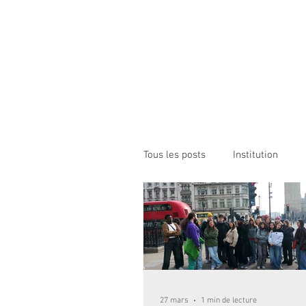
Institution NOTRE-D
Etablissement Catholique d'Enseignement
sous contrat d'association avec l'Etat​
ACCUEIL
INSTITUTION
ÉCO
Tous les posts
Institution
27 mars
1 min de lecture