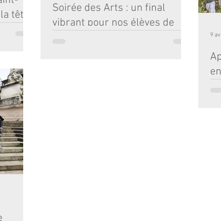
aint-
Soirée des Arts : un final
la tête
vibrant pour nos élèves de
spécialité Art-Théâtre !
9 av
l’Institution
Ap
Ce lundi 6 mai, au théâtre Molière de Bordeaux,
e une
nos élèves de Première spécialité Art-Théâtre, en
...
en
partenariat avec le lycée Assomption...
na
Dan
et 
cha
e