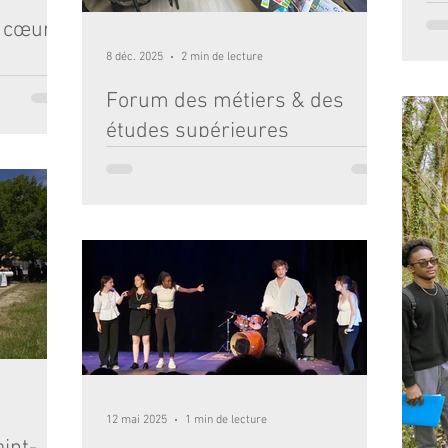
voir
u cœur
8 déc. 2025
2 min de lecture
n parallèle
Forum des métiers & des
 de
études supérieures
e se sont
olidaire
Le 28 novembre, Notre-Dame Bordeaux a ouvert
écembre, ils
ses portes à un large panel de parents d’élèves,
ciper au tri
d’anciens élèves et d’écoles partenaires, réunis
Alimentaire
pour notre grand Forum des Métiers et des Études
e annuelle de
Supérieures, un temps fort destiné aux élèves de
s nombreux
3ᵉ, 2nde, Première et Terminale. Tout au long de la
, dynamisme
journée, nos jeunes ont pu rencontrer des
professionnels passionnés, découvrir des parcours
inspirants et poser toutes leurs questions sur les
secteurs qui les attirent. Une occasion uniq
12 mai 2025
1 min de lecture