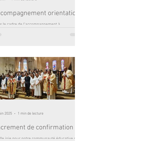
compagnement orientation
s le cadre de l’accompagnement à
ientation, l’Institution a organisé une soirée de
sentation des enseignements de spécialité à
tination des élèves et des familles de Seconde.
e rencontre avait pour objectif de présenter les
endus du baccalauréat général et d’éclairer les
ix d’orientation à venir. Chaque enseignant est
si intervenu pour présenter son enseignement
spécialité : compétences attendues,
gramme, modalités de travail et épreuves
le
uin 2025
1 min de lecture
crement de confirmation
lle joie pour notre communauté éducative de