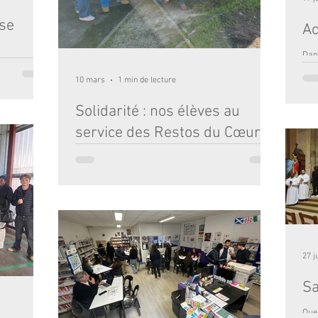
sse
Ac
Dan
l’or
ntenses et
10 mars
1 min de lecture
pré
a ville sans
des
bles, Big
Solidarité : nos élèves au
Cett
, Buckingham
att
 les
service des Restos du Cœur
cho
ho, Nothing
ain
 anglaises et
Au lendemain de la collecte nationale des Restos
de 
 et animés,
du Cœur dans les magasins de l’agglomération
pro
 museum, à la
bordelaise, dix élèves volontaires de la classe de
fina
2nde 01 ont poursuivi l’engagement solidaire en
participant au tri des denrées alimentaires au
dépôt de Bruges. Cette expérience leur a permis
de découvrir une autre facette de l’action des
Restos du Cœur : le travail indispensable de tri,
27 j
d’organisation et de préparation des produits
collectés avant leur redistribution aux personnes
Sa
Que