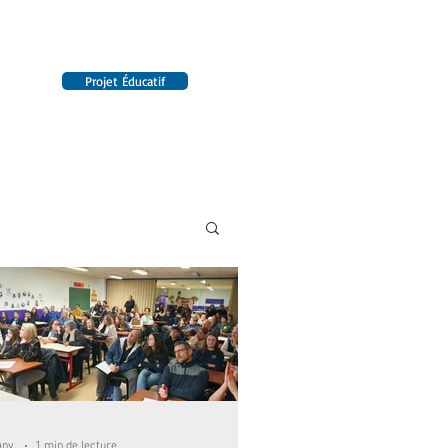
Projet Éducatif
14 établissements en France
INTERNAT
RENSEIGNEMENTS
anv.
1 min de lecture