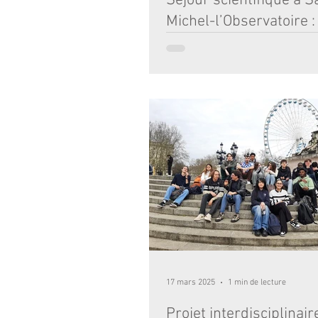
Séjour scientifique à S
Michel-l’Observatoire : 
dans les étoiles
Du 23 au 26 mai, un groupe d’élèves de 
Notre-Dame a eu l’opportunité de vivr
expérience scientifique unique lors d’un
17 mars 2025
1 min de lecture
Projet interdisciplinair