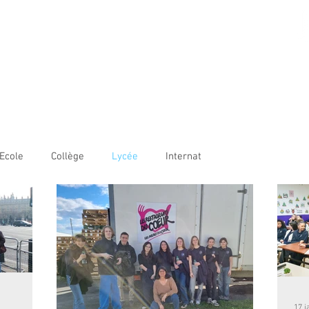
AME BORDEAUX
LE
COLLÈGE
LYCÉE
OUVERTURE INTERNATIONALE
Ecole
Collège
Lycée
Internat
17 j