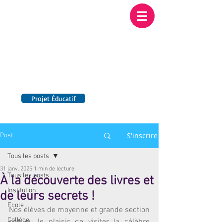
Institution NOTRE-
DAME BORDEAUX
Etablissement Catholique d'Enseignement
sous contrat d'association avec l'Etat​
Projet Éducatif
14 établissements en France
S'inscrire
Post
Tous les posts
31 janv. 2025
1 min de lecture
Tous les posts
À la découverte des livres et
Institution
de leurs secrets !
Ecole
Nos élèves de moyenne et grande section 
Collège