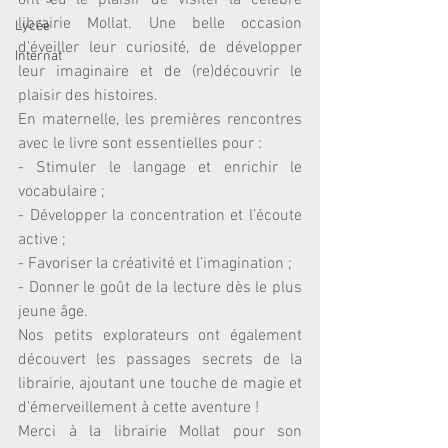
ont eu le plaisir de visiter la célèbre 
librairie Mollat. Une belle occasion 
Lycée
d’éveiller leur curiosité, de développer 
Internat
leur imaginaire et de (re)découvrir le 
plaisir des histoires.
En maternelle, les premières rencontres 
avec le livre sont essentielles pour :
- Stimuler le langage et enrichir le 
vocabulaire ;
- Développer la concentration et l’écoute 
active ;
- Favoriser la créativité et l’imagination ;
- Donner le goût de la lecture dès le plus 
jeune âge.
Nos petits explorateurs ont également 
découvert les passages secrets de la 
librairie, ajoutant une touche de magie et 
d’émerveillement à cette aventure ! 
Merci à la librairie Mollat pour son 