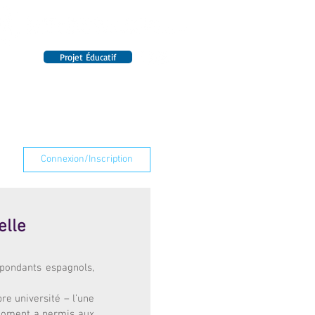
Projet Éducatif
14 établissements en France
INTERNAT
RENSEIGNEMENTS
Connexion/Inscription
elle
pondants espagnols, 
re université – l’une 
moment a permis aux 