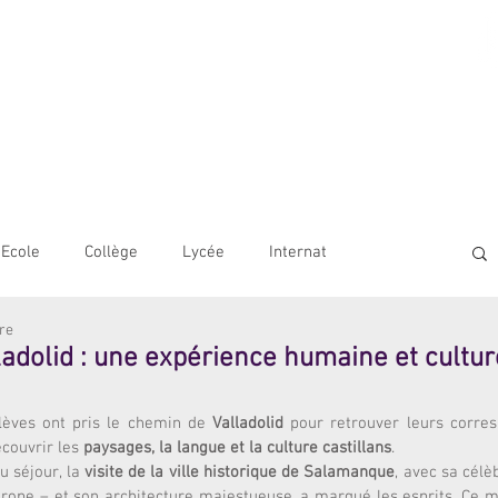
AME BORDEAUX
LE
COLLÈGE
LYCÉE
OUVERTURE INTERNATIONALE
Ecole
Collège
Lycée
Internat
ure
adolid : une expérience humaine et cultur
lèves ont pris le chemin de 
Valladolid
 pour retrouver leurs corres
couvrir les 
paysages, la langue et la culture castillans
.
 séjour, la 
visite de la ville historique de Salamanque
, avec sa célèb
urope – et son architecture majestueuse, a marqué les esprits. Ce 