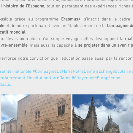
l’histoire de l’Espagne
, tout en partageant des expériences riches 
ossible grâce au programme 
Erasmus+
, s’inscrit dans le cadre
ale
 et de notre partenariat avec un établissement de la 
Compagnie d
catif mondial
.
ux élèves bien plus qu’un simple voyage : elles développent la 
maî
ivre-ensemble
, mais aussi la capacité à 
se projeter dans un avenir pe
renforce notre conviction que l’éducation passe aussi par la rencon
reInternationale
#CompagnieDeMarieNotreDame
#ÉchangeScolaire
reAutrement
#InstitutionNotreDame
#CitoyennetéEuropéenne
deaux