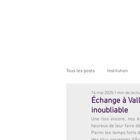
Institution NOTRE-D
Etablissement Catholique d'Enseignement
sous contrat d'association avec l'Etat​
ACCUEIL
INSTITUTION
ÉCO
Tous les posts
Institution
14 mai 2025
1 min de lect
Échange à Vall
inoubliable
Une fois encore, nos é
heureux de leur faire dé
Parmi les temps forts du
des plus anciennes d’E