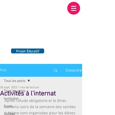
Institution NOTRE-
DAME BORDEAUX
Etablissement Catholique d'Enseignement
sous contrat d'association avec l'Etat​
Projet Éducatif
14 établissements en France
S'inscrire
Post
Tous les posts
30 sept. 2022
1 min de lecture
Tous les posts
Activités à l’internat
Institution
Après l’étude obligatoire et le dîner, 
Ecole
certains soirs de la semaine des soirées 
à thème sont organisées pour les élèves 
Collège