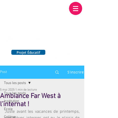
Institution NOTRE-
DAME BORDEAUX
Etablissement Catholique d'Enseignement
sous contrat d'association avec l'Etat​
Projet Éducatif
14 établissements en France
S'inscrire
Post
Tous les posts
5 mai 2025
1 min de lecture
Tous les posts
Ambiance Far West à
Institution
l’internat !
Ecole
Juste avant les vacances de printemps, 
Collège