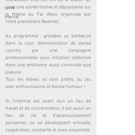
nos élèves internes ont eu le plaisir de 
vivre une soirée festive et dépaysante sur 
Lycée
le thème du Far West, organisée par 
Internat
notre prestataire Newrest.
Au programme : grillades au barbecue 
dans la cour, démonstration de danse 
country par une compagnie 
professionnelle, puis initiation collective 
dans une ambiance aussi conviviale que 
joyeuse.
Tous les élèves se sont prêtés au jeu 
avec enthousiasme et bonne humeur !
Si l’internat est avant tout un lieu de 
travail et de concentration, il est aussi un 
lieu de vie et d’épanouissement 
personnel, où se développent entraide, 
coopération, solidarité et vivre-ensemble.