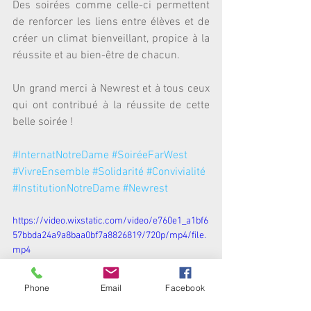
Des soirées comme celle-ci permettent 
de renforcer les liens entre élèves et de 
créer un climat bienveillant, propice à la 
réussite et au bien-être de chacun.
Un grand merci à Newrest et à tous ceux 
qui ont contribué à la réussite de cette 
belle soirée !
#InternatNotreDame
#SoiréeFarWest
#VivreEnsemble
#Solidarité
#Convivialité
#InstitutionNotreDame
#Newrest
https://video.wixstatic.com/video/e760e1_a1bf6
57bbda24a9a8baa0bf7a8826819/720p/mp4/file.
mp4
Phone
Email
Facebook