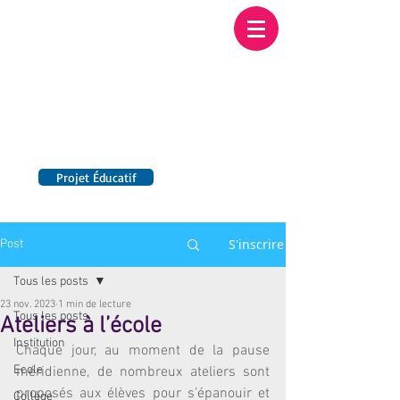
Institution NOTRE-
DAME BORDEAUX
Etablissement Catholique d'Enseignement
sous contrat d'association avec l'Etat​
Projet Éducatif
14 établissements en France
S'inscrire
Post
Tous les posts
23 nov. 2023
1 min de lecture
Tous les posts
Ateliers à l’école
Institution
Chaque jour, au moment de la pause 
Ecole
méridienne, de nombreux ateliers sont 
proposés aux élèves pour s’épanouir et 
Collège