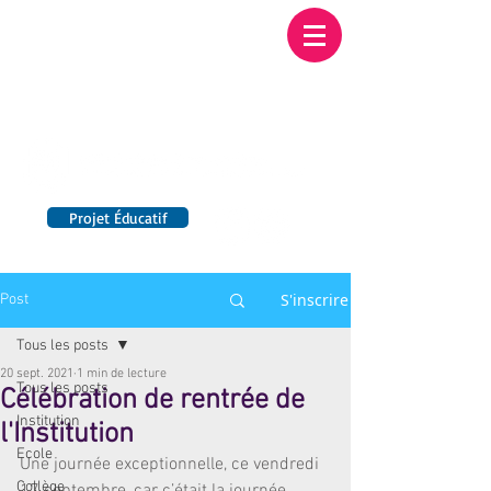
Institution NOTRE-
DAME BORDEAUX
Etablissement Catholique d'Enseignement
sous contrat d'association avec l'Etat​
Projet Éducatif
14 établissements en France
S'inscrire
Post
Tous les posts
20 sept. 2021
1 min de lecture
Tous les posts
Célébration de rentrée de
Institution
l'Institution
Ecole
Une journée exceptionnelle, ce vendredi 
Collège