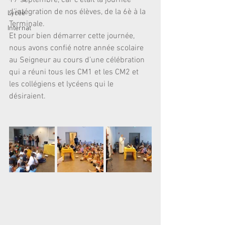
17 septembre, car c’était la journée 
d’intégration de nos élèves, de la 6è à la 
Lycée
Terminale.
Internat
Et pour bien démarrer cette journée, 
nous avons confié notre année scolaire 
au Seigneur au cours d’une célébration 
qui a réuni tous les CM1 et les CM2 et 
les collégiens et lycéens qui le 
désiraient.