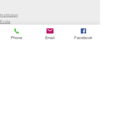
Institution
Ecole
Collège
Phone
Email
Facebook
Commentaires
Rédigez un commentaire...
ÉCOLE :
2 RUE TOULOUSE LAUTREC 33000 BORDEAUX