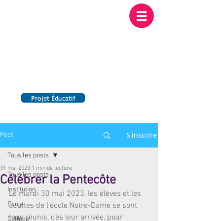
Institution NOTRE-
DAME BORDEAUX
Etablissement Catholique d'Enseignement
sous contrat d'association avec l'Etat​
Projet Éducatif
14 établissements en France
S'inscrire
Post
Tous les posts
31 mai 2023
1 min de lecture
Tous les posts
Célébrer la Pentecôte
Institution
Le mardi 30 mai 2023, les élèves et les 
Ecole
adultes de l'école Notre-Dame se sont 
tous réunis, dès leur arrivée, pour 
Collège