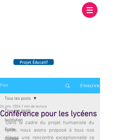
Institution NOTRE-
DAME BORDEAUX
Etablissement Catholique d'Enseignement
sous contrat d'association avec l'Etat​
Projet Éducatif
14 établissements en France
S'inscrire
Post
Tous les posts
24 janv. 2024
1 min de lecture
Tous les posts
Conférence pour les lycéens
Institution
Dans le cadre du projet humaniste du 
Ecole
lycée, nous avons proposé à tous nos 
élèves une rencontre exceptionnelle ce 
Collège