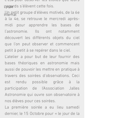
c’est pour observer les étoiles que leurs 
regards s’élèvent cette fois. 
Lycée
Un petit groupe d'élèves motivés, de la 6e 
Internat
à la 4e, se retrouve le mercredi après-
midi pour apprendre les bases de 
l’astronomie. Ils ont notamment 
découvert les différents objets du ciel 
que l’on peut observer et commencent 
petit à petit à se repérer dans le ciel. 
L’atelier a pour but de leur fournir des 
bases théoriques en astronomie mais 
aussi de pouvoir les mettre en pratique à 
travers des soirées d’observations. Ceci 
est rendu possible grâce à la 
participation de l’Association Jalles 
Astronomie qui ouvre son observatoire à 
nos élèves pour ces soirées.
La première soirée a eu lieu samedi 
dernier, le 15 Octobre pour « le jour de la 