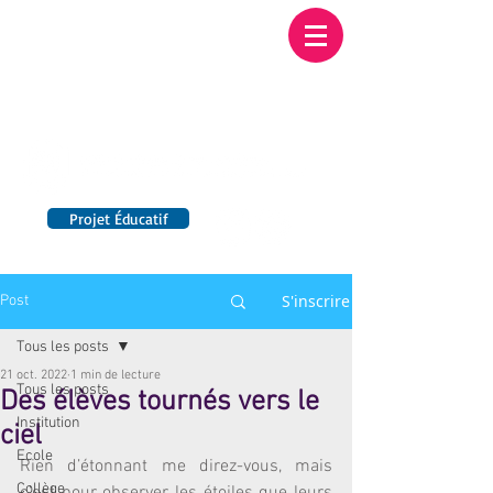
Institution NOTRE-
DAME BORDEAUX
Etablissement Catholique d'Enseignement
sous contrat d'association avec l'Etat​
Projet Éducatif
14 établissements en France
S'inscrire
Post
Tous les posts
21 oct. 2022
1 min de lecture
Tous les posts
Des élèves tournés vers le
Institution
ciel
Ecole
Rien d’étonnant me direz-vous, mais 
Collège