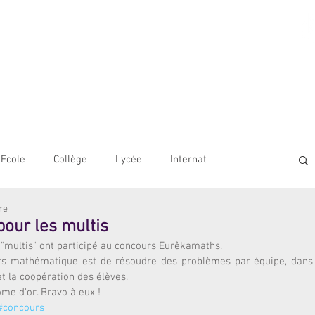
AME BORDEAUX
LE
COLLÈGE
LYCÉE
OUVERTURE INTERNATIONALE
Ecole
Collège
Lycée
Internat
re
our les multis
f "multis" ont participé au concours Eurêkamaths. 
urs mathématique est de résoudre des problèmes par équipe, dans 
t la coopération des élèves.
ôme d'or. Bravo à eux !
#concours