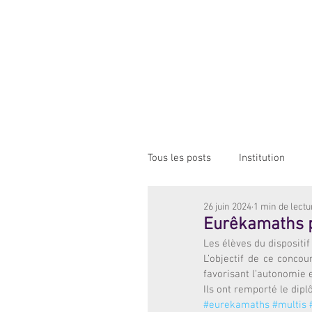
Institution NOTRE-D
Etablissement Catholique d'Enseignement
sous contrat d'association avec l'Etat​
ACCUEIL
INSTITUTION
ÉCO
Tous les posts
Institution
26 juin 2024
1 min de lectu
Eurêkamaths p
Les élèves du dispositi
L’objectif de ce conco
favorisant l’autonomie e
Ils ont remporté le dipl
#eurekamaths
#multis