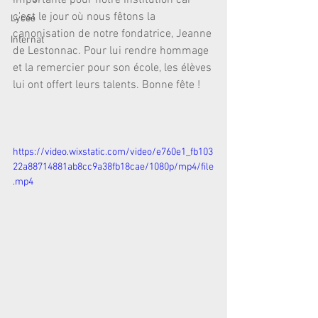
importante pour notre Institution car 
c'est le jour où nous fêtons la 
Lycée
canonisation de notre fondatrice, Jeanne 
Internat
de Lestonnac. Pour lui rendre hommage 
et la remercier pour son école, les élèves 
lui ont offert leurs talents. Bonne fête !
https://video.wixstatic.com/video/e760e1_fb103
22a88714881ab8cc9a38fb18cae/1080p/mp4/file
.mp4