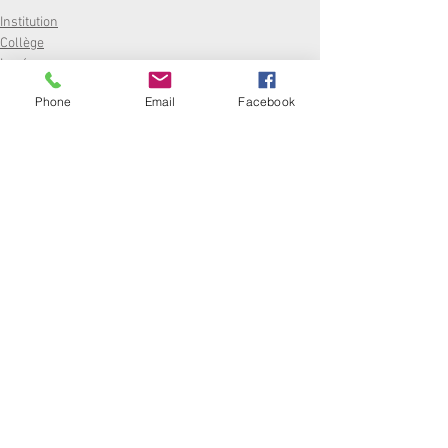
Institution
Collège
Lycée
Phone
Email
Facebook
Commentaires
Rédigez un commentaire...
ÉCOLE :
2 RUE TOULOUSE LAUTREC 33000 BORDEAUX
- TEL :
05 56 48 52 67
•
COLLÈGE / LYCÉE / INTERNAT :
13 RUE CASTÉJA 33000 BORDEAUX - TEL :
05 56 00 69