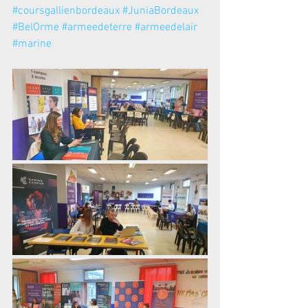
#coursgallienbordeaux
#JuniaBordeaux
#BelOrme
#armeedeterre
#armeedelair
#marine