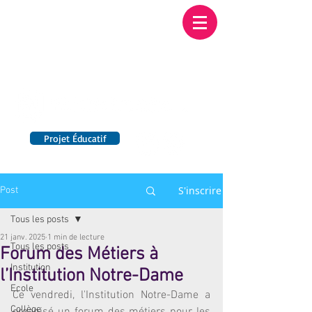
Institution NOTRE-
DAME BORDEAUX
Etablissement Catholique d'Enseignement
sous contrat d'association avec l'Etat​
Projet Éducatif
14 établissements en France
S'inscrire
Post
Tous les posts
21 janv. 2025
1 min de lecture
Tous les posts
Forum des Métiers à
Institution
l’Institution Notre-Dame
Ecole
Ce vendredi, l'Institution Notre-Dame a 
Collège