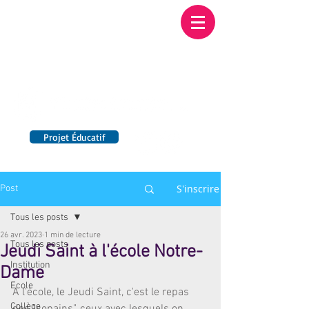
Institution NOTRE-
DAME BORDEAUX
Etablissement Catholique d'Enseignement
sous contrat d'association avec l'Etat​
Projet Éducatif
14 établissements en France
S'inscrire
Post
Tous les posts
26 avr. 2023
1 min de lecture
Tous les posts
Jeudi Saint à l'école Notre-
Institution
Dame
Ecole
A l'école, le Jeudi Saint, c'est le repas 
Collège