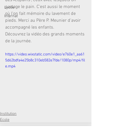
des "copains", ceux avec lesquels on 
partage le pain. C'est aussi le moment 
Lycée
où l'on fait mémoire du lavement de 
Internat
pieds. Merci au Père P. Meunier d'avoir 
accompagné les enfants.
Découvrez la vidéo des grands moments 
de la journée.
https://video.wixstatic.com/video/e760e1_aa61
5d62bdfa4e25b8c310eb582e7fde/1080p/mp4/fil
e.mp4
Institution
Ecole