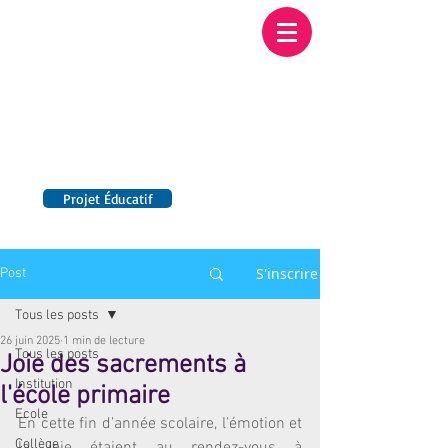
Institution NOTRE-
DAME BORDEAUX
Etablissement Catholique d'Enseignement
sous contrat d'association avec l'Etat​
Projet Éducatif
14 établissements en France
S'inscrire
Post
Tous les posts
26 juin 2025
1 min de lecture
Tous les posts
Joie des sacrements à
Institution
l'école primaire
Ecole
En cette fin d’année scolaire, l’émotion et 
Collège