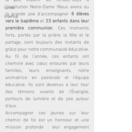
la joie étaient au rendez-vous à 
l’Institution Notre-Dame !Nous avons eu 
Lycée
la grande joie d’accompagner 
8 élèves 
Internat
vers le baptême
 et 
23 enfants dans leur 
première communion
. Ces moments 
forts, portés par la prière, la fête et le 
partage, sont toujours des instants de 
grâce pour notre communauté éducative.
Au fil de l’année, ces enfants ont 
cheminé avec cœur, entourés par leurs 
familles, leurs enseignants, notre 
animatrice en pastorale et l’équipe 
éducative. Ils sont devenus à leur tour 
des témoins vivants de l’Évangile, 
porteurs de lumière et de joie autour 
d’eux.
Accompagner ces jeunes sur leur 
chemin de foi est un honneur et une 
mission profonde : leur engagement 