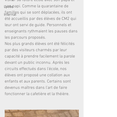
visiter sa future école avec son papa et 
son papi. Comme la quarantaine de 
Lycée
familles qui se sont déplacées, ils ont 
Internat
été accueillis par des élèves de CM2 qui 
leur ont servi de guide. Personnels et 
enseignants rythmaient les pauses dans 
les parcours proposés. 
Nos plus grands élèves ont été félicités 
par des visiteurs charmés par leur 
capacité à prendre facilement la parole 
devant un public inconnu. Après les 
circuits effectués dans l’école, nos 
élèves ont proposé une collation aux 
enfants et aux parents. Certains sont 
devenus maîtres dans l’art de faire 
fonctionner la cafetière et la théière.