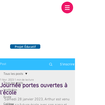
Institution NOTRE-
DAME BORDEAUX
Etablissement Catholique d'Enseignement
sous contrat d'association avec l'Etat​
Projet Éducatif
14 établissements en France
S'inscrire
Post
Tous les posts
1 févr. 2023
1 min de lecture
Tous les posts
Journée portes ouvertes à
Institution
l'école
Ecole
Samedi 28 janvier 2023, Arthur est venu 
Collège