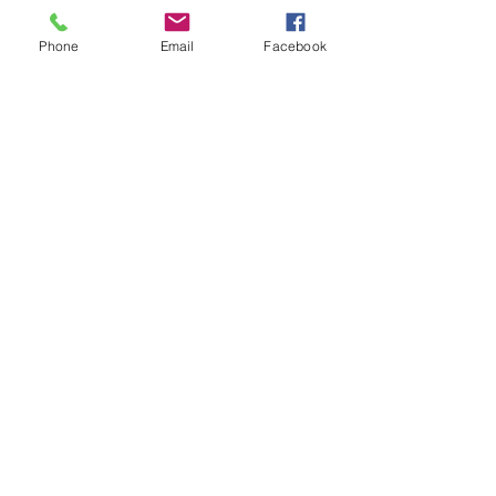
Phone
Email
Facebook
Institution
Ecole
Commentaires
Rédigez un commentaire...