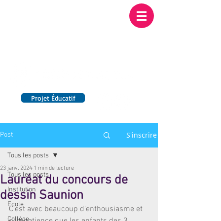
Institution NOTRE-
DAME BORDEAUX
Etablissement Catholique d'Enseignement
sous contrat d'association avec l'Etat​
Projet Éducatif
14 établissements en France
S'inscrire
Post
Tous les posts
23 janv. 2024
1 min de lecture
Tous les posts
Lauréat du concours de
Institution
dessin Saunion
Ecole
C'est avec beaucoup d'enthousiasme et 
Collège