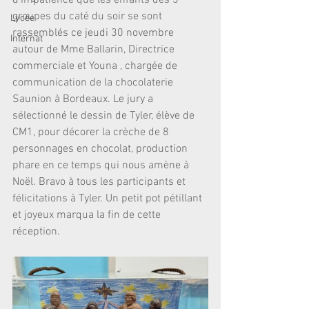
d'impatience que les enfants des 3 
groupes du caté du soir se sont 
Lycée
rassemblés ce jeudi 30 novembre 
Internat
autour de Mme Ballarin, Directrice 
commerciale et Youna , chargée de 
communication de la chocolaterie 
Saunion à Bordeaux. Le jury a 
sélectionné le dessin de Tyler, élève de 
CM1, pour décorer la crèche de 8 
personnages en chocolat, production 
phare en ce temps qui nous amène à 
Noël. Bravo à tous les participants et 
félicitations à Tyler. Un petit pot pétillant 
et joyeux marqua la fin de cette 
réception.