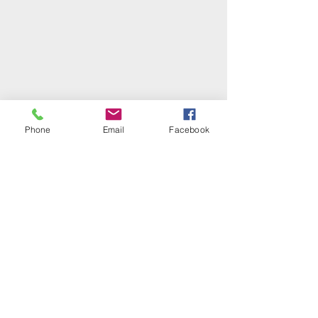
Institution
Ecole
Phone
Email
Facebook
Commentaires
Rédigez un commentaire...