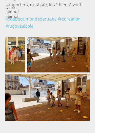
supporters, c'est sûr, les " bleus" vont 
Lycée
gagner !
Internat
#coupedumondederugby
#recreation
#rugbyalecole