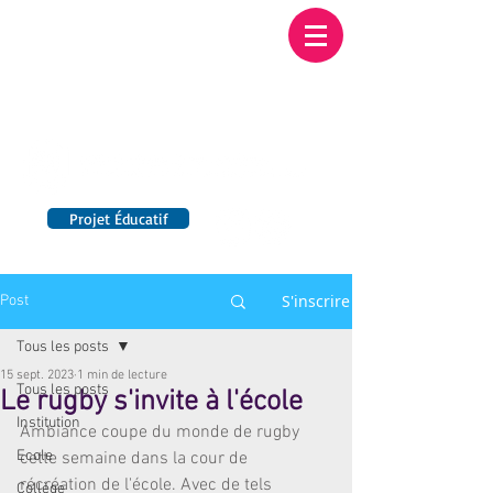
Institution NOTRE-
DAME BORDEAUX
Etablissement Catholique d'Enseignement
sous contrat d'association avec l'Etat​
Projet Éducatif
14 établissements en France
S'inscrire
Post
Tous les posts
15 sept. 2023
1 min de lecture
Tous les posts
Le rugby s'invite à l'école
Institution
Ambiance coupe du monde de rugby 
Ecole
cette semaine dans la cour de 
récréation de l'école. Avec de tels 
Collège