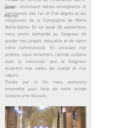
messe de rentrée de l'Institution Notre-
Dame, réunissant élèves enseignants et 
Lycée
personnels des 1er et 2nd degrés et les 
Internat
religieuses de la Compagnie de Marie 
Notre-Dame. En ce jeudi 28 septembre, 
nous avons demandé au Seigneur de 
guider nos projets éducatifs et de bénir 
notre communauté. En unissant nos 
prières, nous entamons l'année scolaire 
avec la conviction que le Seigneur 
éclairera nos salles de classe et nos 
cœurs.
Portés par la foi, nous avançons 
ensemble pour faire de notre année 
scolaire une réussite.