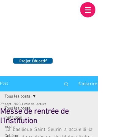
Institution NOTRE-
DAME BORDEAUX
Etablissement Catholique d'Enseignement
sous contrat d'association avec l'Etat​
Projet Éducatif
14 établissements en France
S'inscrire
Post
Tous les posts
29 sept. 2023
1 min de lecture
Tous les posts
Messe de rentrée de
Institution
l'Institution
Ecole
La basilique Saint Seurin a accueilli la 
Collège