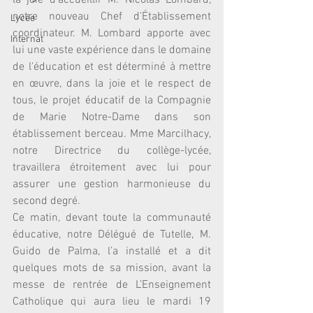
la joie d'accueillir M. Nicolas Lombard, 
notre nouveau Chef d'Établissement 
Lycée
coordinateur. M. Lombard apporte avec 
Internat
lui une vaste expérience dans le domaine 
de l'éducation et est déterminé à mettre 
en œuvre, dans la joie et le respect de 
tous, le projet éducatif de la Compagnie 
de Marie Notre-Dame dans son 
établissement berceau. Mme Marcilhacy, 
notre Directrice du collège-lycée, 
travaillera étroitement avec lui pour 
assurer une gestion harmonieuse du 
second degré. 
Ce matin, devant toute la communauté 
éducative, notre Délégué de Tutelle, M. 
Guido de Palma, l’a installé et a dit 
quelques mots de sa mission, avant la 
messe de rentrée de L’Enseignement 
Catholique qui aura lieu le mardi 19 