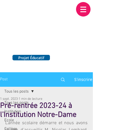
Institution NOTRE-
DAME BORDEAUX
Etablissement Catholique d'Enseignement
sous contrat d'association avec l'Etat​
Projet Éducatif
14 établissements en France
S'inscrire
Post
Tous les posts
1 sept. 2023
1 min de lecture
Tous les posts
Pré-rentrée 2023-24 à
Institution
l’Institution Notre-Dame
Ecole
L’année scolaire démarre et nous avons 
Collège