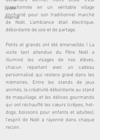
décembre dernier, notre école s'est 
transformée en un véritable village 
Lycée
enchanté pour son traditionnel marché 
Internat
de Noël. L'ambiance était électrique, 
débordante de joie et de partage.
Petits et grands ont été émerveillés ! La 
visite tant attendue du Père Noël a 
illuminé les visages de nos élèves, 
chacun repartant avec un cadeau 
personnalisé qui restera gravé dans les 
mémoires. Entre les stands de jeux 
animés, la créativité débordante au stand 
de maquillage, et les délices gourmands 
qui ont réchauffé les cœurs (crêpes, hot-
dogs, boissons pour enfants et adultes), 
l'esprit de Noël a rayonné dans chaque 
recoin.