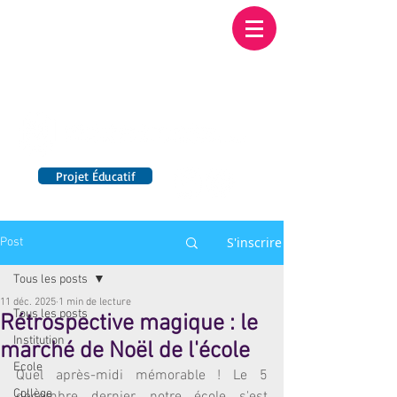
Institution NOTRE-
DAME BORDEAUX
Etablissement Catholique d'Enseignement
sous contrat d'association avec l'Etat​
Projet Éducatif
14 établissements en France
S'inscrire
Post
Tous les posts
11 déc. 2025
1 min de lecture
Tous les posts
Rétrospective magique : le
Institution
marché de Noël de l'école
Ecole
Quel après-midi mémorable ! Le 5 
Collège