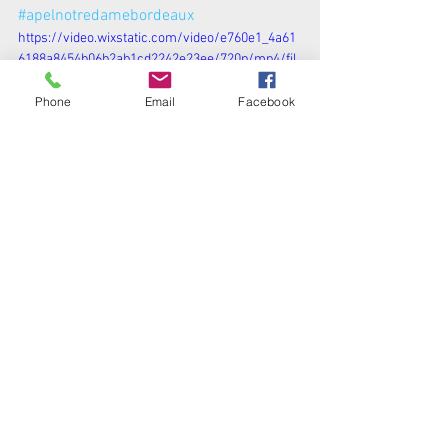
#apelnotredamebordeaux
https://video.wixstatic.com/video/e760e1_4a61
6188a8454b06b2ab1cd2242e23ee/720p/mp4/fil
e.mp4
Phone
Email
Facebook
Ecole
Institution
Commentaires