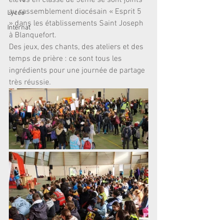
élèves en classe de 5ème se sont joints 
au rassemblement diocésain « Esprit 5 
Lycée
» dans les établissements Saint Joseph 
Internat
à Blanquefort.
Des jeux, des chants, des ateliers et des 
temps de prière : ce sont tous les 
ingrédients pour une journée de partage 
très réussie.