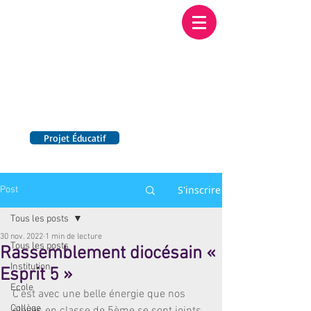
Institution NOTRE-
DAME BORDEAUX
Etablissement Catholique d'Enseignement
sous contrat d'association avec l'Etat​
Projet Éducatif
14 établissements en France
S'inscrire
Post
Tous les posts
30 nov. 2022
1 min de lecture
Tous les posts
Rassemblement diocésain «
Institution
Esprit 5 »
Ecole
C’est avec une belle énergie que nos 
Collège