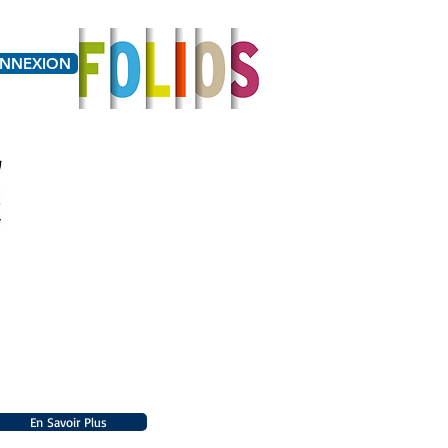
NNEXION
Ecole
Collège
Ecole
Toulouse-
Lycée
Castéja
Lautrec
CAP SUR
LES LANGUES
En Savoir Plus