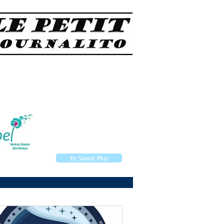
Association des Parents
d'élèves de
l'enseignement libre
En Savoir Plus