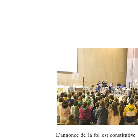
Institution NOTRE-D
Etablissement Catholique d'Enseignement
sous contrat d'association avec l'Etat​
ACCUEIL
INSTITUTION
ÉCO
L’annonce de la foi est constitutiv