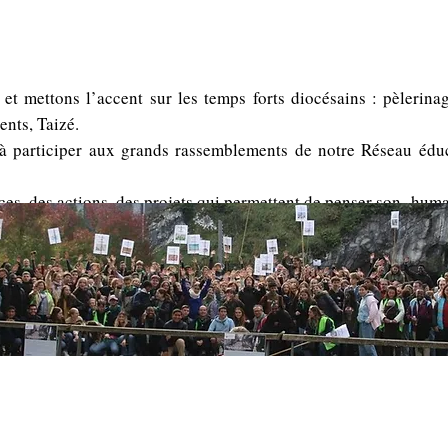
t pèlerinages
 et mettons l’accent sur les temps forts diocésains : pèlerinag
ents, Taizé.
à participer aux grands rassemblements de notre Réseau éduc
es, des actions, des projets qui permettent de penser son huma
ts