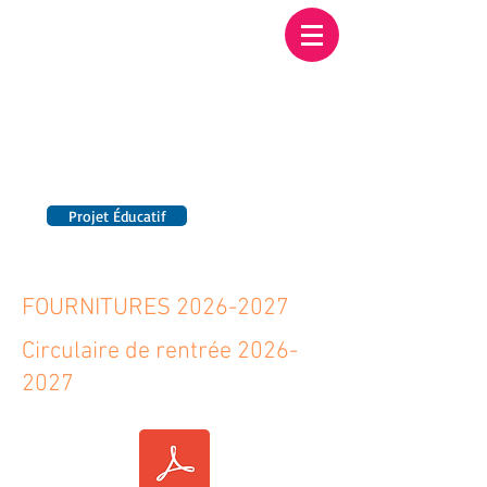
Institution NOTRE-
DAME BORDEAUX
Etablissement Catholique d'Enseignement
sous contrat d'association avec l'Etat​
Projet Éducatif
14 établissements en France
FOURNITURES
2026-2027
Circulaire de rentrée
2026-
2027