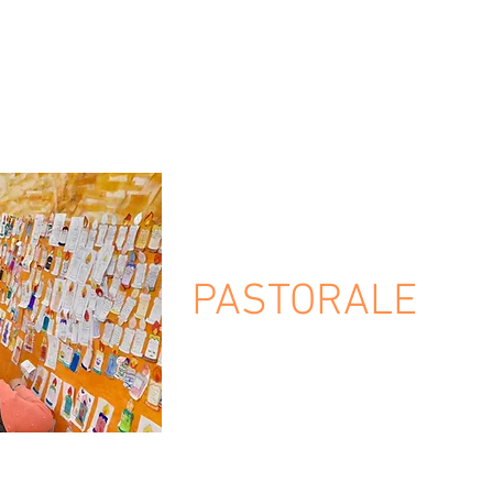
AME BORDEAUX
LE
COLLÈGE
LYCÉE
OUVERTURE INTERNATIONALE
PASTORALE