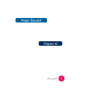
Projet Éducatif
14 établissements en France
INTERNAT
RENSEIGNEMENTS
Cliquez ici
INSCRIPTIONS
Accueil