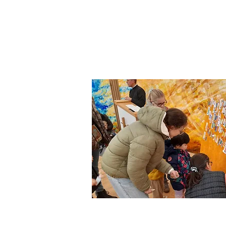
Institution NOTRE-D
Etablissement Catholique d'Enseignement
sous contrat d'association avec l'Etat​
ACCUEIL
INSTITUTION
ÉCO
Nos objectifs