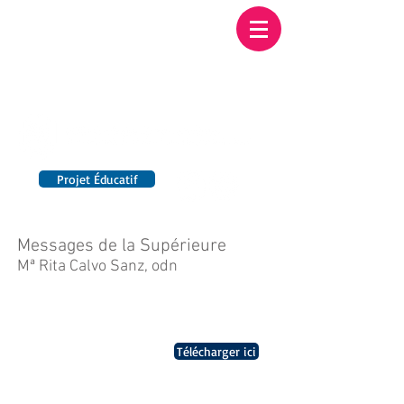
Institution NOTRE-
DAME BORDEAUX
Etablissement Catholique d'Enseignement
sous contrat d'association avec l'Etat​
Projet Éducatif
14 établissements en France
Messages de la Supérieure
Mª Rita Calvo Sanz, odn
Lettre de rentrée
Télécharger ici
Année scolaire
2023-2024