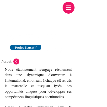
Institution NOTRE-
DAME BORDEAUX
Etablissement Catholique d'Enseignement
sous contrat d'association avec l'Etat​
Projet Éducatif
14 établissements en France
Accueil
Notre établissement s'engage résolument
dans une dynamique d'ouverture à
l'international, en offrant à chaque élève, dès
la maternelle et jusqu'au lycée, des
opportunités uniques pour développer ses
compétences linguistiques et culturelles.
Grâce à notre implication dans le