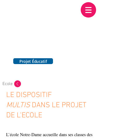
Institution NOTRE-
DAME BORDEAUX
Etablissement Catholique d'Enseignement
sous contrat d'association avec l'Etat​
Projet Éducatif
14 établissements en France
Ecole
LE DISPOSITIF
MULTIS
DANS LE PROJET
DE L'ECOLE
L’école Notre-Dame accueille dans ses classes des