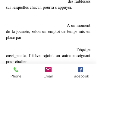
des faiblesses
sur lesquelles chacun pourra s’appuyer.
A un moment
de la journée, selon un emploi de temps mis en
place par
l’équipe
enseignante, l’élève rejoint un autre enseignant
pour étudier
différemment
Phone
Email
Facebook
la langue française et les mathématiques.
Dans cette
classe,
les enfants ont la possibilité d’avancer à
leur rythme
en fonction de leurs
acquisitions scolaires.
Des bilans
réguliers permettent de repérer
l’évolution de