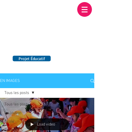
Institution NOTRE-
DAME BORDEAUX
Etablissement Catholique d'Enseignement
sous contrat d'association avec l'Etat​
Projet Éducatif
14 établissements en France
EN IMAGES
Tous les posts
Tous les posts
Institution
Ecole
Load video
Collège