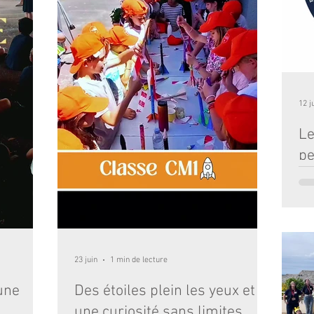
12 j
Le
pe
pr
Du 2
par
sci
ave
de l
23 juin
1 min de lecture
ont
d'é
une
Des étoiles plein les yeux et
inst
une curiosité sans limites.
gra