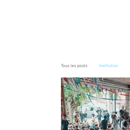
Institution NOTRE-D
Etablissement Catholique d'Enseignement
sous contrat d'association avec l'Etat​
ACCUEIL
INSTITUTION
ÉCO
Tous les posts
Institution