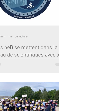
uin
1 min de lecture
s 6eB se mettent dans la
au de scientifiques avec le
ojet ChlorISS
2 mai au 1er juin, les élèves de 6eB ont
ticipé au projet ChlorISS, une expérience
entifique proposée par le CNES en collaboration
c Sophie Adenot, astronaute française à bord
'ISS. Pendant une dizaine de jours, les élèves
 réalisé des expériences de germination afin
tudier le développement des plantes. Ils ont
allé des supports de culture, fait germer des
ines et observé attentivement la croissance des