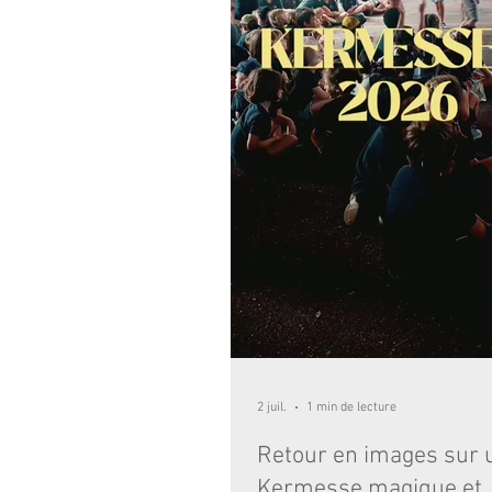
2 juil.
1 min de lecture
Retour en images sur 
Kermesse magique et