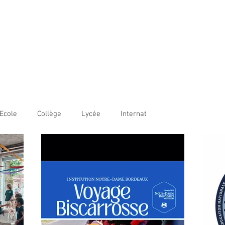
AME BORDEAUX
LE
COLLÈGE
LYCÉE
OUVERTURE INTERNATIONALE
Ecole
Collège
Lycée
Internat