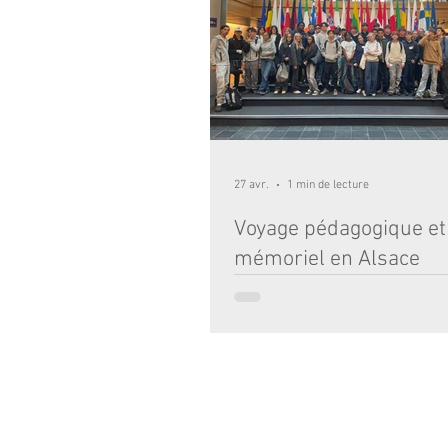
l’élégance du château d’Azay-le-Ridea
joyau posé sur l’eau. Le voyage s’est p
Futuro
27 avr.
1 min de lecture
Voyage pédagogique et
mémoriel en Alsace
Dans le cadre des programmes de fran
d’histoire du brevet, les élèves de 3ᵉ o
un voyage pédagogique et mémoriel e
séjour leur a permis d’ancrer concrèt
apprentissages en se confrontant dir
lieux emblématiques de notre histoire
ils ont découvert le village détruit de F
devant-Douaumont, le fort de Douaumo
ÉCOLE :
2 RUE TOULOUSE LAUTREC 33000 BO
Mémorial et l’Ossuaire, ainsi que la bu