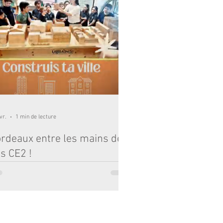
vr.
1 min de lecture
rdeaux entre les mains de
s CE2 !
 vacances, nos élèves de CE2 ont troqué leurs
los pour des plans d'architectes le temps d'une
ite passionnante au Musée d’Aquitaine. Leur
ion ? L'atelier "Construis ta ville". Plus qu'une
le visite, c'était une véritable immersion dans
olution de notre belle cité. Nos apprentis