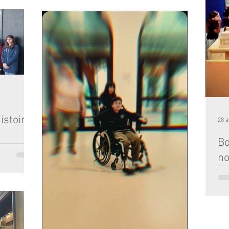
cette journée, il y a quelque chose de
s le cadre
profondément émouvant. On y voit de la joie, de la
sole,
complicité, et surtout ce sentiment unique
ntre le
d'appartenance qui fait battre le cœur de notre
taires ont
institution. Derrière l'animation de nos couloirs et
rs camarades
le quotidien de nos élèves à l’Institution Notre-
ablissement
Dame Bordeaux, il y a une histoire incroyable
outé et en
ons
istoire
28 a
Bo
venture au
no
e, mêlant
nt et
Les
té par une
sty
onnel des
vis
ivi les pas
miss
iré les
simp
couvert
l'év