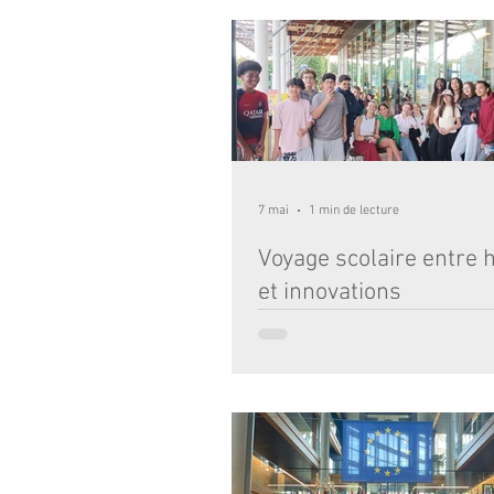
ambassadeurs formés cette année dan
du programme pHARe et du plan Bous
dispositifs de prévention et de lutte co
harcèlement scolaire. Ces élèves volon
choisi de s'engager au service de leu
afin de contribuer à faire de notre ét
un lieu où chacun se sent respecté, éc
sécurité. Formés à repérer les situati
préoccupa
7 mai
1 min de lecture
Voyage scolaire entre h
et innovations
Nos élèves de 5e ont vécu une belle a
cœur du Val de Loire et du Futuroscop
découvertes culturelles, émerveilleme
moments de partage. Le séjour a débu
immersion dans le patrimoine excepti
châteaux de la Loire. Les élèves ont su
de Léonard de Vinci au Clos Lucé, adm
magnifiques jardins de Villandry et dé