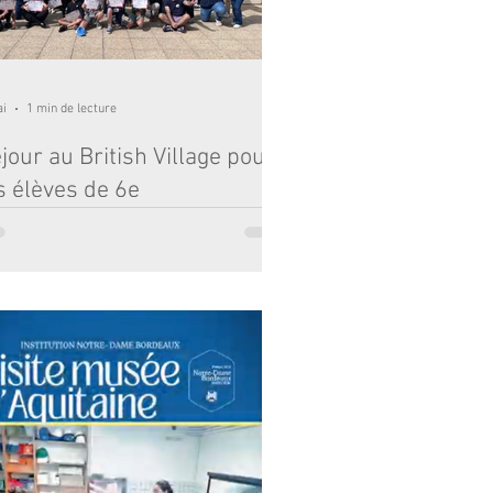
ines et des tiges. Grâce à des mesures r
ai
1 min de lecture
jour au British Village pour
s élèves de 6e
te année, pour la deuxième fois consécutive, un
upe de 36 élèves de Notre-Dame (très
oritairement des 6èmes) a mis le cap sur la
rèze et le village de Chamberet, plus
cisément le centre des Roches de Scoeux. Le
cipe du British Village est de vivre durant
lques jours une immersion en anglais en
pagnie d’animateurs uniquement
lophones. À leur arrivée, chacun et chacune se
 attribuer une nouvelle identité lors d’un
sage à l’immigration avec un