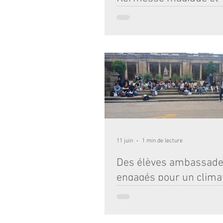
inoubliable !
Malgré la chaleur de plomb, l’édition d
année a été un succès absolu ! Des rir
des défis relevés, des jeux partagés et
souvenirs précieux gravés dans la mé
enfants. Voir leur joie et leur enthous
long de la journée est notre plus bell
Un immense MERCI à l'APEL pour son
exceptionnel. Des semaines de prépar
l'ombre, une énergie débordante le jou
super organisation ont permis de
11 juin
1 min de lecture
Des élèves ambassad
engagés pour un clima
scolaire bienveillant
Lundi 8 juin, l'Institution Notre-Dame
eu la joie de remettre leur diplôme au