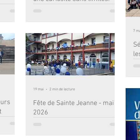
rac
Pour notre classe de CM1, le séjour au Centre
nautique Jean Udaquiola à Biscarrosse n’a pas été
e cette
seulement une parenthèse au grand air. Ce fut une
es éclatants,
véritable immersion scientifique ! Nous avons eu la
7 m
 surtout, des
chance d'être accompagnés par Nicolas Jongis, de
moire de nos
Découvertes Célestes. Expert en médiation
Sé
iasme tout au
scientifique, il a su transmettre aux enfants la
e récompense.
magie du ciel étoilé à travers des modules
le
 engagement
pédagogiques uniques et des instruments
ation de
d'observation de haute précision. Pourquoi est-ce
Cet
r J et une
important
gro
maj
Cor
pré
19 mai
2 min de lecture
prin
eurs
que
Fête de Sainte Jeanne - mai
com
t
2026
ang
voit
Saviez-vous que le cœur de notre institution bat au
pas
rythme des pas d'une véritable héroïne bordelaise
 Bordeaux a
? Quand on regarde les sourires et l'énergie de
x élèves