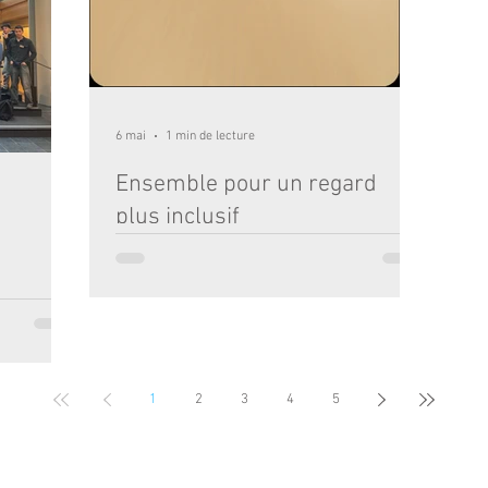
u, véritable
urb
oursuivi au
: C
la 
bâti
6 mai
1 min de lecture
Ensemble pour un regard
plus inclusif
Comment sensibiliser nos enfants à la différence
de manière concrète et positive ? Nos élèves de
CM1 et CM2 ont vécu une expérience d'immersion
unique pour découvrir le monde autrement. Ce
çais et
beau projet, né de la collaboration entre Ségolène
nt participé à
Lavery (AESH) et Magali Fabre (Enseignante), a
n Alsace. Ce
permis d'aborder le handicap à travers les ateliers
ement leurs
1
2
3
4
5
sensoriels et moteurs : mobilité et défis :
ectement aux
apprendre à changer de chaise sans l'usage des
. À Verdun,
jambes, parcourir un trajet en fauteuil roulant av
leury-
nt, le
RDEAUX - TEL : 05 56 48 52 67 •
COLLÈGE / LYCÉE / INTERNAT :
13 RUE CASTÉJ
tte de