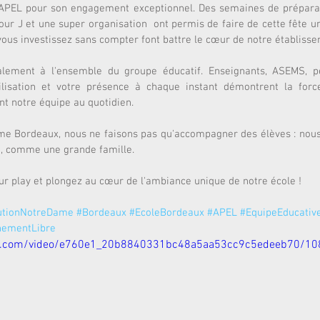
APEL pour son engagement exceptionnel. Des semaines de préparati
ur J et une super organisation  ont permis de faire de cette fête une
vous investissez sans compter font battre le cœur de notre établisse
alement à l'ensemble du groupe éducatif. Enseignants, ASEMS, pe
lisation et votre présence à chaque instant démontrent la force
nt notre équipe au quotidien.
ame Bordeaux, nous ne faisons pas qu'accompagner des élèves : nous 
 comme une grande famille. 
sur play et plongez au cœur de l'ambiance unique de notre école ! 
tutionNotreDame
#Bordeaux
#EcoleBordeaux
#APEL
#EquipeEducativ
nementLibre
atic.com/video/e760e1_20b8840331bc48a5aa53cc9c5edeeb70/10