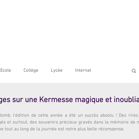
AME BORDEAUX
LE
COLLÈGE
LYCÉE
OUVERTURE INTERNATIONALE
Ecole
Collège
Lycée
Internat
ges sur une Kermesse magique et inoublia
omb, l’édition de cette année a été un succès absolu ! Des rires é
gés et surtout, des souvenirs précieux gravés dans la mémoire de no
me tout au long de la journée est notre plus belle récompense.