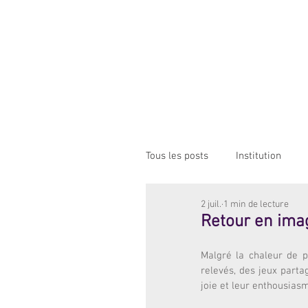
Institution NOTRE-D
Etablissement Catholique d'Enseignement
sous contrat d'association avec l'Etat​
ACCUEIL
INSTITUTION
ÉCO
Tous les posts
Institution
2 juil.
1 min de lecture
Retour en ima
Malgré la chaleur de pl
relevés, des jeux parta
joie et leur enthousias