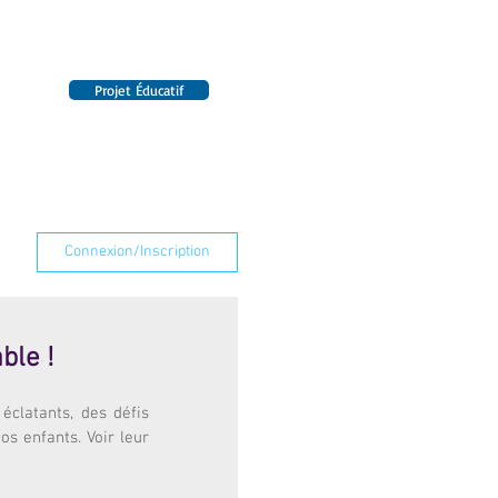
Projet Éducatif
14 établissements en France
INTERNAT
RENSEIGNEMENTS
Connexion/Inscription
ble !
clatants, des défis 
s enfants. Voir leur 