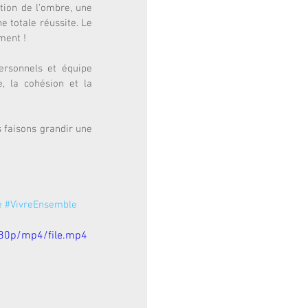
on de l'ombre, une 
 totale réussite. Le 
ment ! 
rsonnels et équipe 
, la cohésion et la 
faisons grandir une 
e
#VivreEnsemble
80p/mp4/file.mp4