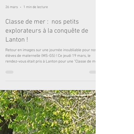
26 mars
1 min de lecture
Classe de mer : nos petits
explorateurs à la conquête de
Lanton !
Retour en images sur une journée inoubliable pour nos
élèves de maternelle (MS-GS) ! Ce jeudi 19 mars, le
rendez-vous était pris à Lanton pour une "Classe de mer"
sous un soleil radieux. Au programme de cette aventure :
Découverte du port : une balade pour observer les
bateaux et comprendre le rythme des marées.
Immersion nature : nos petits scientifiques en herbe ont
exploré les paysages du Bassin, attentifs aux trésors que