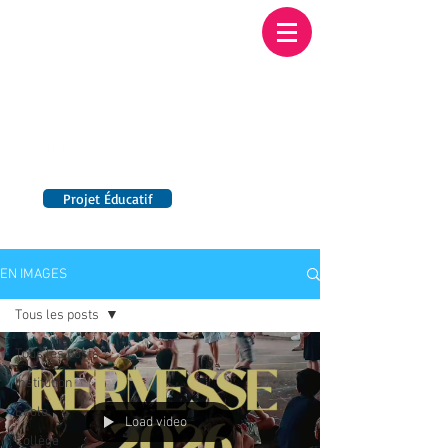
Institution NOTRE-
DAME BORDEAUX
Etablissement Catholique d'Enseignement
sous contrat d'association avec l'Etat​
Projet Éducatif
14 établissements en France
EN IMAGES
Tous les posts
Tous les posts
Institution
Ecole
Load video
Collège