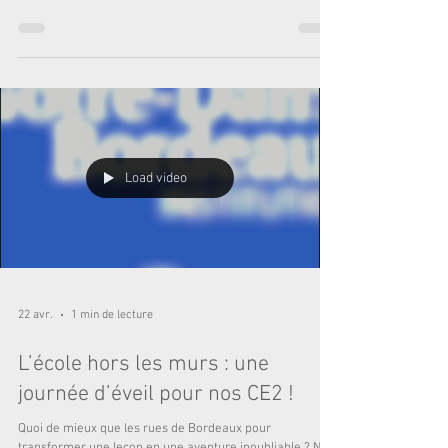
Les vacances, nos élèves de CE2 ont troqué leurs stylos
pour des plans d'architectes le temps d'une visite
passionnante au Musée d’Aquitaine. Leur mission ?
L'atelier "Construis ta ville". Plus qu'une simple visite,
c'était une véritable immersion dans l'évolution de notre
belle cité. Nos apprentis urbanistes ont dû réfléchir,
assembler et imaginer : Comment s'organise une ville ?
Quelle place pour la nature et les habitants ? Quels
matériaux pour bâtir demain ? Voir nos élèv
Load video
22 avr.
1 min de lecture
L’école hors les murs : une