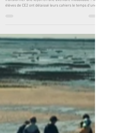
journée d’éveil pour nos CE2 !
Quoi de mieux que les rues de Bordeaux pour
transformer une leçon en une aventure inoubliable ? Nos
élèves de CE2 ont délaissé leurs cahiers le temps d'une
journée pour explorer l'écosystème de la rive droite. Au
programme de cette escapade : culture & curiosité : une
escale inspirante à la librairie Géolibri au cœur de
Darwin. Parce que le goût de la lecture commence par la
découverte de lieux uniques ! éveil des sens : une halte
gourmande à la chocolaterie. Entre effluves d