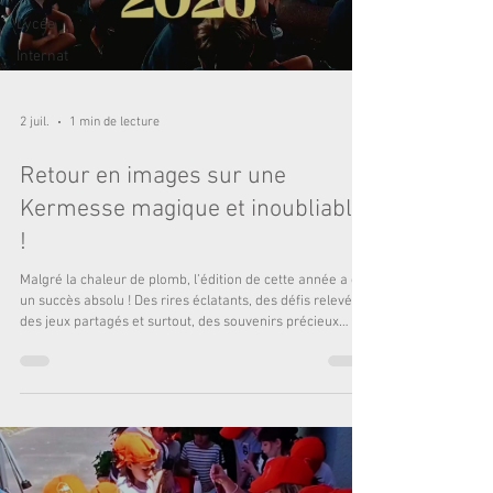
Lycée
Internat
2 juil.
1 min de lecture
Retour en images sur une
Kermesse magique et inoubliable
!
Malgré la chaleur de plomb, l’édition de cette année a été
un succès absolu ! Des rires éclatants, des défis relevés,
des jeux partagés et surtout, des souvenirs précieux
gravés dans la mémoire de nos enfants. Voir leur joie et
leur enthousiasme tout au long de la journée est notre
plus belle récompense. Un immense MERCI à l'APEL pour
son engagement exceptionnel. Des semaines de
préparation de l'ombre, une énergie débordante le jour J
et une super organisation ont permis de