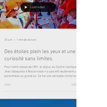
Load video
23 juin
1 min de lecture
Des étoiles plein les yeux et une
curiosité sans limites.
Pour notre classe de CM1, le séjour au Centre nautique
Jean Udaquiola à Biscarrosse n’a pas été seulement une
parenthèse au grand air. Ce fut une véritable immersion
scientifique ! Nous avons eu la chance d'être
accompagnés par Nicolas Jongis, de Découvertes
Célestes. Expert en médiation scientifique, il a su
transmettre aux enfants la magie du ciel étoilé à travers
des modules pédagogiques uniques et des instruments
d'observation de haute précision. Pourquoi est-ce