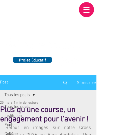
Institution NOTRE-
DAME BORDEAUX
Etablissement Catholique d'Enseignement
sous contrat d'association avec l'Etat​
Projet Éducatif
14 établissements en France
S'inscrire
Post
Tous les posts
25 mars
1 min de lecture
Tous les posts
Plus qu’une course, un
Institution
engagement pour l’avenir !
Ecole
Retour en images sur notre Cross 
Collège