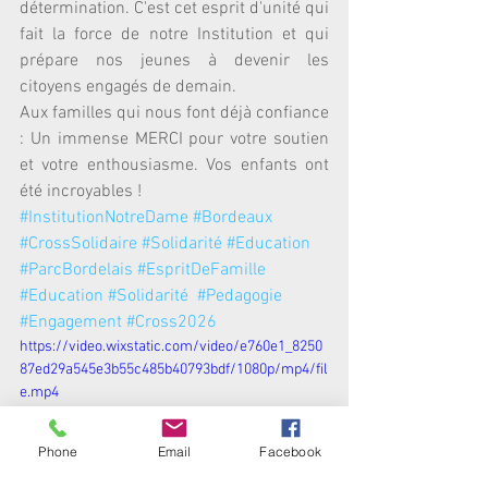
détermination. C'est cet esprit d'unité qui 
fait la force de notre Institution et qui 
prépare nos jeunes à devenir les 
citoyens engagés de demain.
Aux familles qui nous font déjà confiance 
: Un immense MERCI pour votre soutien 
et votre enthousiasme. Vos enfants ont 
été incroyables !
#InstitutionNotreDame
#Bordeaux
#CrossSolidaire
#Solidarité
#Education
#ParcBordelais
#EspritDeFamille
#Education
#Solidarité
#Pedagogie
#Engagement
#Cross2026
https://video.wixstatic.com/video/e760e1_8250
87ed29a545e3b55c485b40793bdf/1080p/mp4/fil
e.mp4
Phone
Email
Facebook