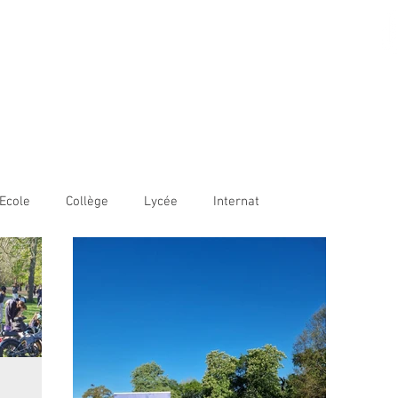
AME BORDEAUX
LE
COLLÈGE
LYCÉE
OUVERTURE INTERNATIONALE
Ecole
Collège
Lycée
Internat