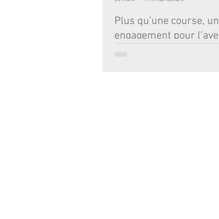
Plus qu’une course, un
engagement pour l’aven
Retour en images sur notre Cross Soli
au Parc Bordelais. Une matinée riche 
en sourires et en dépassement de soi 
l’Institution Notre-Dame, nous croyon
l’éducation passe aussi par la solidarité
Voir nos élèves, de la maternelle au ly
ensemble pour une cause, c’est la plus
preuve de la force de notre communau
de la performance sportive, cet événem
notre mission quotidienne : mettre l’en