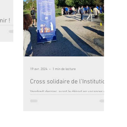
ir !
daire 2026
en énergie,
! À
s que
 et le sport.
cée, courir
 belle
té. Au-delà
19 avr. 2024
1 min de lecture
ent illustre
fant et so
Cross solidaire de l’Institution
Vendredi dernier, avant le départ en vacances de
nos élèves, nous avons organisé notre cross
solidaire de l’année. Au Parc Bordelais, 4...