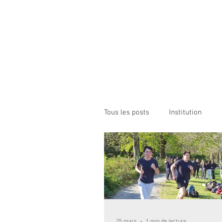
Institution NOTRE-D
Etablissement Catholique d'Enseignement
sous contrat d'association avec l'Etat​
ACCUEIL
INSTITUTION
ÉCO
Tous les posts
Institution
25 mars
1 min de lecture