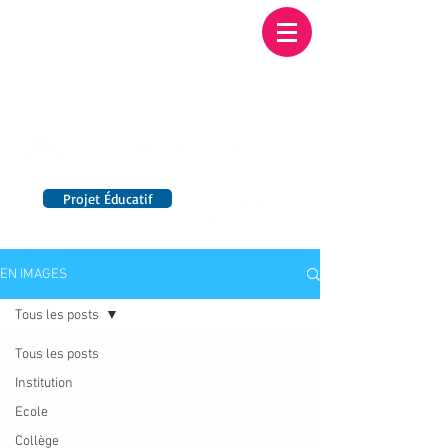
Institution NOTRE-
DAME BORDEAUX
Etablissement Catholique d'Enseignement
sous contrat d'association avec l'Etat​
Projet Éducatif
14 établissements en France
EN IMAGES
Tous les posts
Tous les posts
Institution
Ecole
Collège