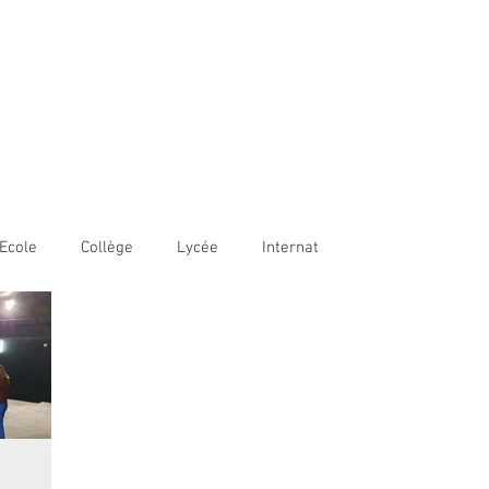
AME BORDEAUX
LE
COLLÈGE
LYCÉE
OUVERTURE INTERNATIONALE
Ecole
Collège
Lycée
Internat