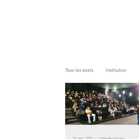
Institution NOTRE-D
Etablissement Catholique d'Enseignement
sous contrat d'association avec l'Etat​
ACCUEIL
INSTITUTION
ÉCO
Tous les posts
Institution
24 janv. 2024
1 min de lecture