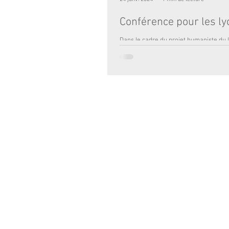
Conférence pour les l
Dans le cadre du projet humaniste du 
avons proposé à tous nos élèves une 
exceptionnelle ce mercredi, avec...
ÉCOLE :
2 RUE TOULOUSE LAUTREC 33000 BO
© 2017 - Institution Notre-Dame Bordea