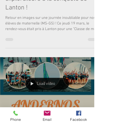
Classe de mer : nos petits
explorateurs à la conquête de
Lanton !
Retour en images sur une journée inoubliable pour nos
élèves de maternelle (MS-GS) ! Ce jeudi 19 mars, le
rendez-vous était pris à Lanton pour une "Classe de mer"
sous un soleil radieux. Au programme de cette aventure :
Découverte du port : une balade pour observer les
bateaux et comprendre le rythme des marées.
Immersion nature : nos petits scientifiques en herbe ont
exploré les paysages du Bassin, attentifs aux trésors que
nous offre la biodiversité. Le clou du spectacle :
Load video
Phone
Email
Facebook