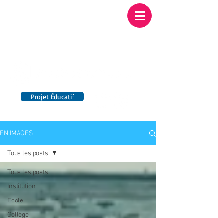
Institution NOTRE-
DAME BORDEAUX
Etablissement Catholique d'Enseignement
sous contrat d'association avec l'Etat​
Projet Éducatif
14 établissements en France
EN IMAGES
Tous les posts
Tous les posts
Institution
Ecole
Collège