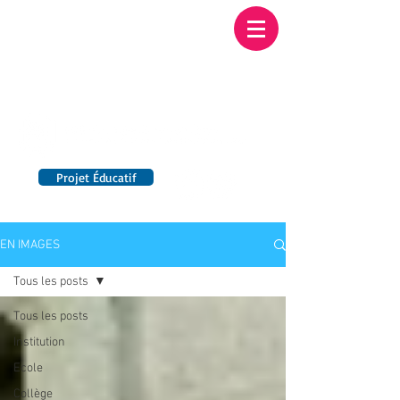
Institution NOTRE-
DAME BORDEAUX
Etablissement Catholique d'Enseignement
sous contrat d'association avec l'Etat​
Projet Éducatif
14 établissements en France
EN IMAGES
Tous les posts
Tous les posts
Institution
Ecole
Collège