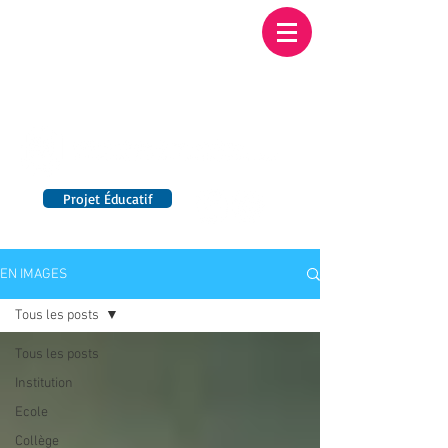
Institution NOTRE-
DAME BORDEAUX
Etablissement Catholique d'Enseignement
sous contrat d'association avec l'Etat​
Projet Éducatif
14 établissements en France
EN IMAGES
Tous les posts
Tous les posts
Institution
Ecole
Collège