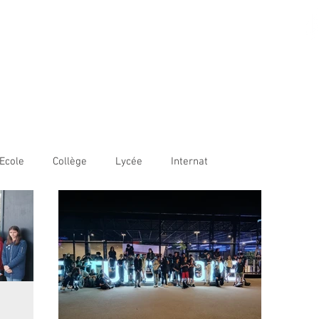
AME BORDEAUX
LE
COLLÈGE
LYCÉE
OUVERTURE INTERNATIONALE
Ecole
Collège
Lycée
Internat