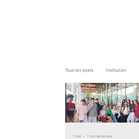
Institution NOTRE-D
Etablissement Catholique d'Enseignement
sous contrat d'association avec l'Etat​
ACCUEIL
INSTITUTION
ÉCO
Tous les posts
Institution
7 mai
1 min de lecture