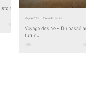
istoire
25 juin 2025
2 min de lecture
venture au
Voyage des 4e « Du passé au
e, mêlant
nt et
futur »
té par une
onnel des
Pour clore l’année en beauté, les deux classes de
ivi les pas
quatrième ont vécu une expérience inoubliable,
iré les
placée sous le signe de la découverte et...
couvert
u, véritable
oursuivi au
RDEAUX - TEL : 05 56 48 52 67 •
COLLÈGE / LYCÉE / INTERNAT :
13 RUE CASTÉJ
ux -
Politique de confidentialité
-
Mentions légales