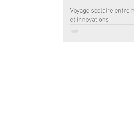
Voyage scolaire entre h
et innovations
Nos élèves de 5e ont vécu une belle a
cœur du Val de Loire et du Futuroscop
découvertes culturelles, émerveilleme
moments de partage. Le séjour a débu
immersion dans le patrimoine excepti
châteaux de la Loire. Les élèves ont su
de Léonard de Vinci au Clos Lucé, adm
magnifiques jardins de Villandry et dé
l’élégance du château d’Azay-le-Ridea
joyau posé sur l’eau. Le voyage s’est p
ÉCOLE :
Futuro
2 RUE TOULOUSE LAUTREC 33000 BO
© 2017 - Institution Notre-Dame Bordea