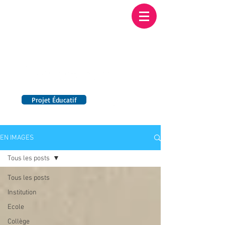
Institution NOTRE-
DAME BORDEAUX
Etablissement Catholique d'Enseignement
sous contrat d'association avec l'Etat​
Projet Éducatif
14 établissements en France
EN IMAGES
Tous les posts
Tous les posts
Institution
Ecole
Collège