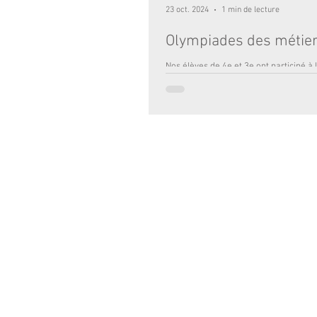
23 oct. 2024
1 min de lecture
Olympiades des métie
Nos élèves de 4e et 3e ont participé à 
édition des Olympiades des métiers qu
tenues au Parc des Expositions. Véritab
ÉCOLE :
2 RUE TOULOUSE LAUTREC 33000 BO
© 2017 - Institution Notre-Dame Bordea