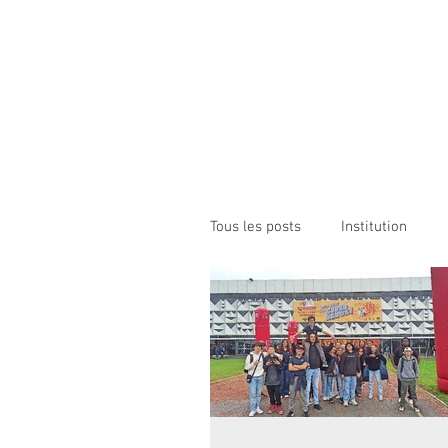
Institution NOTRE-D
Etablissement Catholique d'Enseignement
sous contrat d'association avec l'Etat​
ACCUEIL
INSTITUTION
ÉCO
Tous les posts
Institution