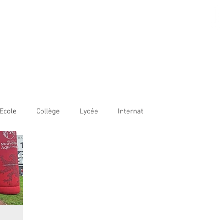
AME BORDEAUX
LE
COLLÈGE
LYCÉE
OUVERTURE INTERNATIONALE
Ecole
Collège
Lycée
Internat