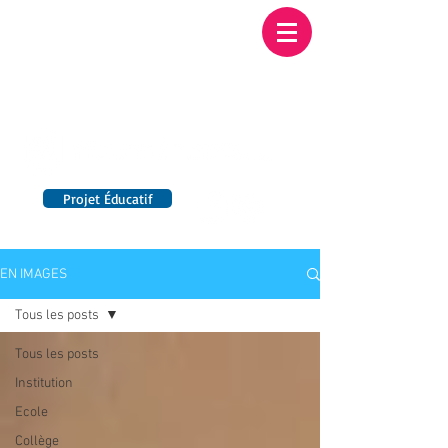
Institution NOTRE-
DAME BORDEAUX
Etablissement Catholique d'Enseignement
sous contrat d'association avec l'Etat​
Projet Éducatif
14 établissements en France
EN IMAGES
Tous les posts
Tous les posts
Institution
Ecole
Collège