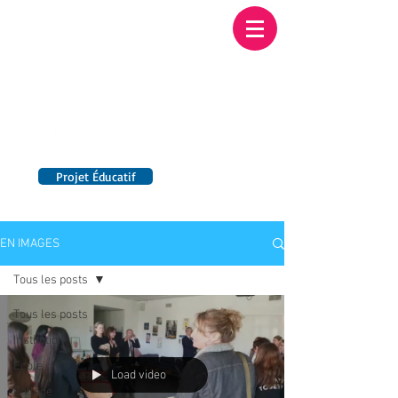
Institution NOTRE-
DAME BORDEAUX
Etablissement Catholique d'Enseignement
sous contrat d'association avec l'Etat​
Projet Éducatif
14 établissements en France
EN IMAGES
Tous les posts
Tous les posts
Institution
Ecole
Load video
Collège