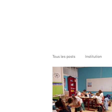
Institution NOTRE-D
Etablissement Catholique d'Enseignement
sous contrat d'association avec l'Etat​
ACCUEIL
INSTITUTION
ÉCO
Tous les posts
Institution