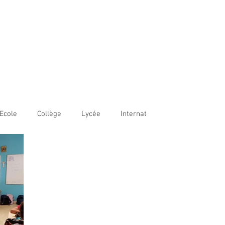
AME BORDEAUX
LE
COLLÈGE
LYCÉE
OUVERTURE INTERNATIONALE
Ecole
Collège
Lycée
Internat