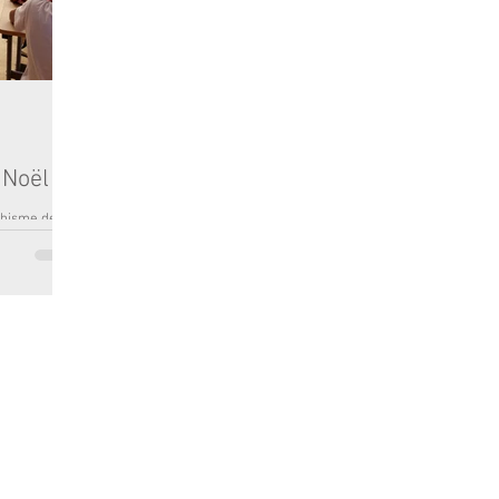
 Noël
échisme de
e dessin
e...
RDEAUX - TEL : 05 56 48 52 67 •
COLLÈGE / LYCÉE / INTERNAT :
13 RUE CASTÉJ
ux -
Politique de confidentialité
-
Mentions légales