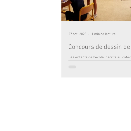
27 oct. 2023
1 min de lecture
Concours de dessin de
Les enfants de l’école inscrits au cat
17h à 18h ont participé au concours d
proposé par la chocolaterie Saunion. L
ÉCOLE :
2 RUE TOULOUSE LAUTREC 33000 BO
© 2017 - Institution Notre-Dame Bordea