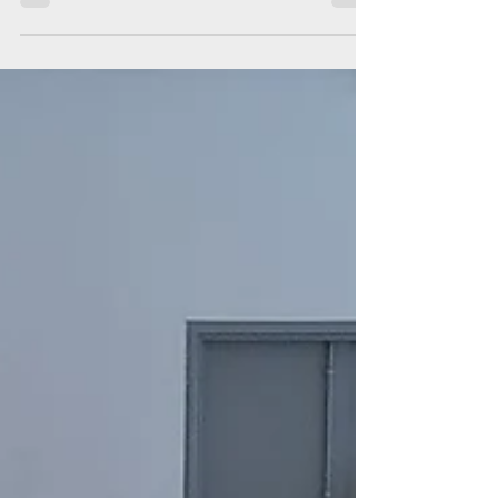
l’exposition et aux ateliers « Esprit Critique », puis jeu
pour apprendre à se...