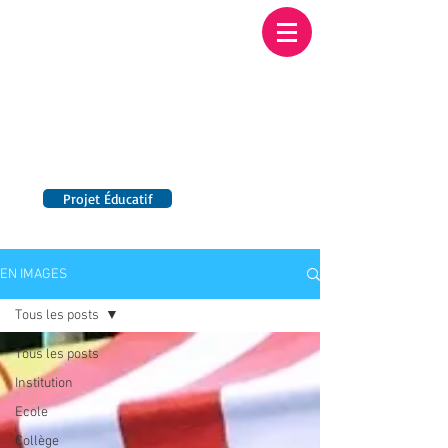
Institution NOTRE-
DAME BORDEAUX
Etablissement Catholique d'Enseignement
sous contrat d'association avec l'Etat​
Projet Éducatif
14 établissements en France
EN IMAGES
Tous les posts
Tous les posts
Institution
Ecole
Collège