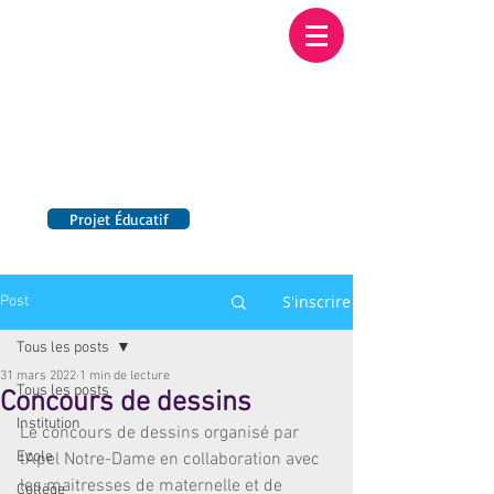
Institution NOTRE-
DAME BORDEAUX
Etablissement Catholique d'Enseignement
sous contrat d'association avec l'Etat​
Projet Éducatif
14 établissements en France
S'inscrire
Post
Tous les posts
31 mars 2022
1 min de lecture
Tous les posts
Concours de dessins
Institution
Le concours de dessins organisé par 
Ecole
l'Apel Notre-Dame en collaboration avec 
les maitresses de maternelle et de 
Collège