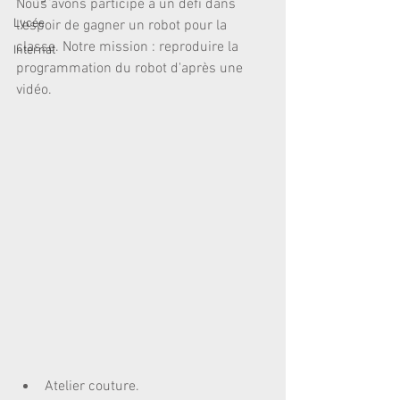
Nous avons participé à un défi dans 
Lycée
l'espoir de gagner un robot pour la 
classe. Notre mission : reproduire la 
Internat
programmation du robot d'après une 
vidéo. 
Atelier couture.