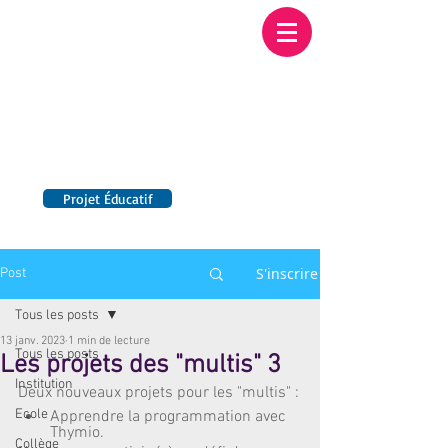
Institution NOTRE-
DAME BORDEAUX
Etablissement Catholique d'Enseignement
sous contrat d'association avec l'Etat​
Projet Éducatif
14 établissements en France
S'inscrire
Post
Tous les posts
13 janv. 2023
1 min de lecture
Tous les posts
Les projets des "multis" 3
Institution
Deux nouveaux projets pour les "multis" :
Ecole
Apprendre la programmation avec 
Thymio. 
Collège